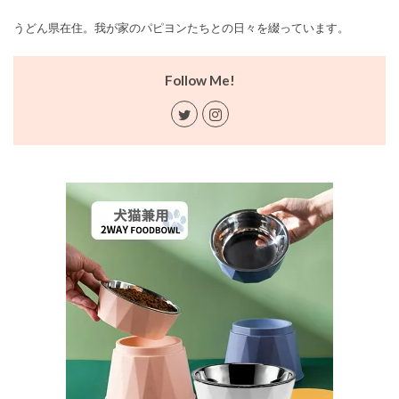
うどん県在住。我が家のパピヨンたちとの日々を綴っています。
Follow Me!