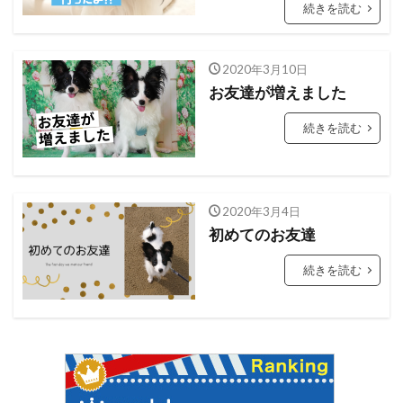
続きを読む
2020年3月10日
お友達が増えました
続きを読む
2020年3月4日
初めてのお友達
続きを読む