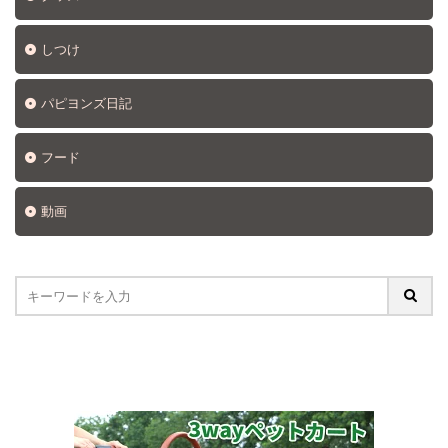
しつけ
パピヨンズ日記
フード
動画