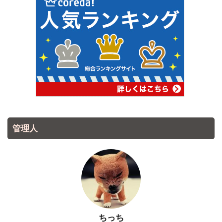
管理人
ちっち