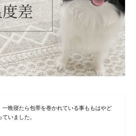
、一晩寝たら包帯を巻かれている事ももはやど
っていました。